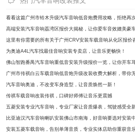
热门汽车音响改装推文
看看这篇广州市铃木升级汽车音响低音炮费用攻略，拒绝再
高端安装汽车音响荔湾区报价大揭秘，让你爱车音效媲美豪
这里有你需要的所有关于广州CRV安装车载音响从化区报价
为奥迪A4L汽车找最佳音响安装专卖店，让音乐更畅快！
佛山智跑番禺汽车音响重低音安装升级报价一览，让你开车
广州市传祺白云车载音响低音炮升级改装收费大解析，带你
汽车音响奥迪，不改变车身造型，让音质焕然一新！
传祺车载音响改装传祺，口碑好师傅让音乐更震撼
五菱安装专业汽车音响，专业厂家让音质爆表，驾驶感受全
比亚迪汉汽车音响喇叭安装佛山市南海，好音响要选对安装
安装五菱车载音响，告别单薄音质，专业实体店助你重获音