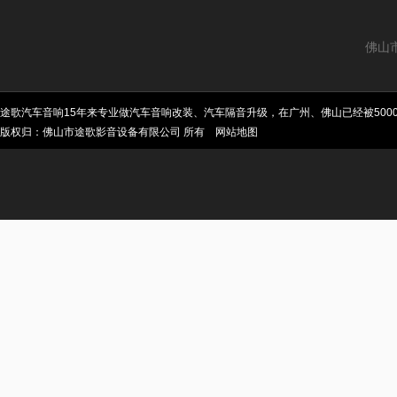
佛山
途歌汽车音响15年来专业做汽车音响改装、汽车隔音升级，在广州、佛山已经被50
版权归：佛山市途歌影音设备有限公司 所有
网站地图