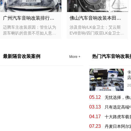
广州汽车音响改装排行皇冠，广东改装升级汽车音响案例
佛山汽车音响改装本田轩逸，广东佛山隔音汽车音响隔音改装升级案例
迈腾车主改装原因：管生认为
涉及音响/LK金卫士：艾云斯
原车喇叭的音质不尽如人意，
EV8音响/四门双层LK金卫士隔
音乐阶段性不明显、不够好，
音LK金卫士 改装时间：2022
希冀途歌汽车音响能帮他改装
年03月28日 完成时间：4天 客
升级汽车音响 改装车型：绿色
户安装评价：广东佛山途歌汽
最新隔音改装案例
热门汽车音响改装
迈腾 改装区域：广东 改装级
车音响在汽车音响隔音改装升
More +
别：发烧级
级效果较好，让我在车里也能
体验到音乐的现场氛围，而且
精神面貌是悉心。
20
05.12
03.13
04.17
07.23