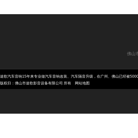
佛山
途歌汽车音响15年来专业做汽车音响改装、汽车隔音升级，在广州、佛山已经被50
版权归：佛山市途歌影音设备有限公司 所有
网站地图