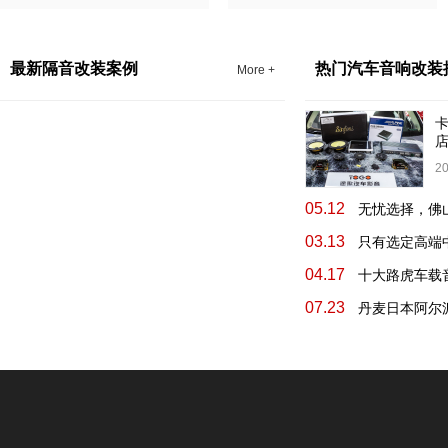
音乐阶段性不明显、不够好，
音LK金卫士 改装时间：2022
希冀途歌汽车音响能帮他改装
年03月28日 完成时间：4天 客
升级汽车音响 改装车型：绿色
户安装评价：广东佛山途歌汽
最新隔音改装案例
热门汽车音响改装
迈腾 改装区域：广东 改装级
车音响在汽车音响隔音改装升
More +
别：发烧级
级效果较好，让我在车里也能
体验到音乐的现场氛围，而且
精神面貌是悉心。
20
05.12
03.13
04.17
07.23