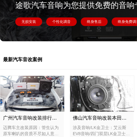
途歌汽车音响为您提供免费的音响
无损安装
个性化调音
终身售后
终身免费调
最新汽车音改案例
广州汽车音响改装排行皇冠，广东改装升级汽车音响案例
佛山汽车音响改装本田轩逸，广东佛山隔音汽车音响隔音改装升级案例
迈腾车主改装原因：管生认为
涉及音响/LK金卫士：艾云斯
原车喇叭的音质不尽如人意，
EV8音响/四门双层LK金卫士隔