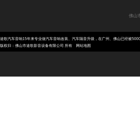
佛山
途歌汽车音响15年来专业做汽车音响改装、汽车隔音升级，在广州、佛山已经被50
版权归：佛山市途歌影音设备有限公司 所有
网站地图