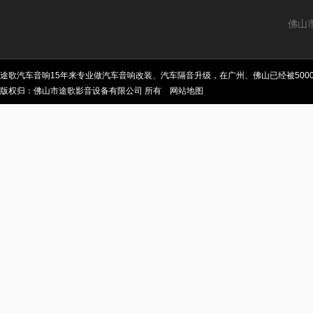
佛山
途歌汽车音响15年来专业做汽车音响改装、汽车隔音升级，在广州、佛山已经被50
版权归：佛山市途歌影音设备有限公司 所有
网站地图