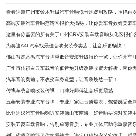
看看这篇广州市铃木升级汽车音响低音炮费用攻略，拒绝再
高端安装汽车音响荔湾区报价大揭秘，让你爱车音效媲美豪
这里有你需要的所有关于广州CRV安装车载音响从化区报价
为奥迪A4L汽车找最佳音响安装专卖店，让音乐更畅快！
佛山智跑番禺汽车音响重低音安装升级报价一览，让你开车
广州市传祺白云车载音响低音炮升级改装收费大解析，带你
汽车音响奥迪，不改变车身造型，让音质焕然一新！
传祺车载音响改装传祺，口碑好师傅让音乐更震撼
五菱安装专业汽车音响，专业厂家让音质爆表，驾驶感受全
比亚迪汉汽车音响喇叭安装佛山市南海，好音响要选对安装
安装五菱车载音响，告别单薄音质，专业实体店助你重获音
别让劣质音响毁了你的雪铁龙，决定口碑好安装实体店，感