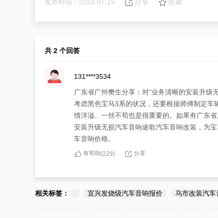
发布时间：2023-07-19
分享
收藏
共 2 个回答
131****3534
广东省广州樊生分享：对“业务清晰的安装升级
考虑黑色宝马3系的状况，还要根据师傅制定车
情洋溢、一丝不苟也是很重要的。如果有广东省
安装升级无损汽车音响途歌汽车音响改装，为宝
车音响价格。
有帮助(
分享
229
)
184****3338
广东省广州樊生有“业务清晰的安装升级无损汽
相关标签：
宜兴发烧级汽车音响报价
乌市改装汽车
响，不能仅考虑业务清晰的报价，要看服务风采
汽车音响报价实惠，广东省广州宝马3系安装升