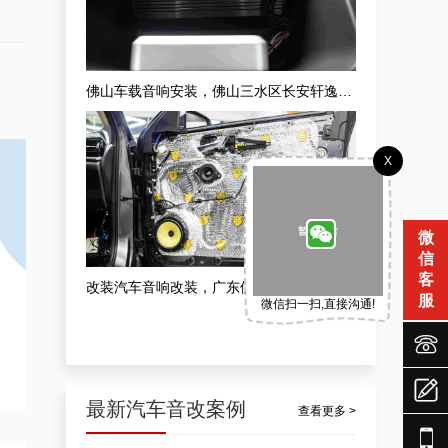
佛山车载音响安装，佛山三水区长安轩逸安装升级隔音车载音响案例
X
微
信
客
改装汽车音响改装，广东佛山市发烧级汽车音响无损改装案例
服
微信扫一扫,直接沟通!



最新汽车音改案例
查看更多 >
