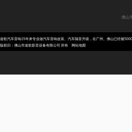
佛山
途歌汽车音响15年来专业做汽车音响改装、汽车隔音升级，在广州、佛山已经被50
版权归：佛山市途歌影音设备有限公司 所有
网站地图