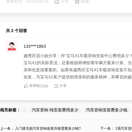
发布时间：2023-09-26
分享
收藏
共 2 个回答
133****1863
越秀区屈小姐分享：对“宝马X1车载音响安装中心费用多少
宝马X1的实际景况，还要根据师傅部署车辆方案来计算。
亲和也是很重要的。如果有越秀区宝马X1车载音响安装不
改装，为宝马X1客户提供热情亲和的服务精神，和事宜的
有帮助(
分享
118
)
178****5291
越秀区屈小姐有“宝马X1车载音响安装中心费用多少？”的
相关标签：
汽车音响 纯安装费用多少
汽车音响安装费多少钱
注的价格报价，要看服务精神。服务精神做到性情和善、热
宝马X1车载音响安装有途歌车载音响汽车音响改装。
上一条：
入门级无损汽车音响改装升级需要多少钱?
下一条：
1系汽车音