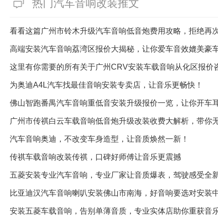
热门汽车音响改装推文
看看这篇广州市铃木升级汽车音响低音炮费用攻略，拒绝再
高端安装汽车音响荔湾区报价大揭秘，让你爱车音效媲美豪
这里有你需要的所有关于广州CRV安装车载音响从化区报价
为奥迪A4L汽车找最佳音响安装专卖店，让音乐更畅快！
佛山智跑番禺汽车音响重低音安装升级报价一览，让你开车
广州市传祺白云车载音响低音炮升级改装收费大解析，带你
汽车音响奥迪，不改变车身造型，让音质焕然一新！
传祺车载音响改装传祺，口碑好师傅让音乐更震撼
五菱安装专业汽车音响，专业厂家让音质爆表，驾驶感受全
比亚迪汉汽车音响喇叭安装佛山市南海，好音响要选对安装
安装五菱车载音响，告别单薄音质，专业实体店助你重获音