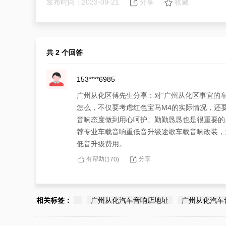
发布时间：2023-09-21
分享
收藏
共 2 个回答
153****6985
广州从化区傅先生分享：对“广州从化区事宜的
怎么，不仅要考虑红色宝马M4的实际情况，还
音响态度做到用心呵护、勤勤恳恳也是很重要的
荐专业车载音响重低音升级途歌车载音响改装，
低音升级费用。
有帮助(
分享
170
)
177****3109
广州从化区傅先生有“广州从化区事宜的车载音
相关标签：
广州从化汽车音响店地址
广州从化汽车
响重低音升级，不能仅考虑专业费用，要看态度
升级费用实惠，广州从化区宝马M4车载音响重