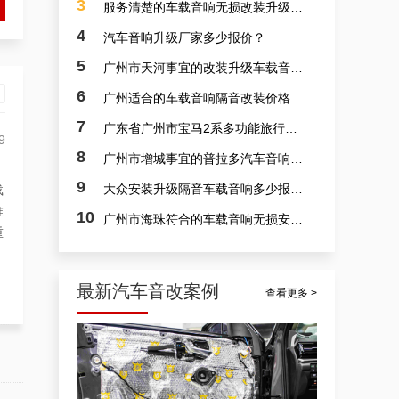
3
服务清楚的车载音响无损改装升级报价？
4
汽车音响升级厂家多少报价？
5
广州市天河事宜的改装升级车载音响费用多少？
6
广州适合的车载音响隔音改装价格多少？
7
广东省广州市宝马2系多功能旅行车入门级车载音响隔音改装专卖店报价多少？
佛山汽车音响改装本田轩逸，广东佛山隔音汽车音响隔音改装升级案例
9
8
广州市增城事宜的普拉多汽车音响安装价格多少？
9
大众安装升级隔音车载音响多少报价？
载
推
10
广州市海珠符合的车载音响无损安装费用多少？
重
最新汽车音改案例
查看更多 >
佛山车载音响喇叭，英朗车载音响隔音安装升级案例
9