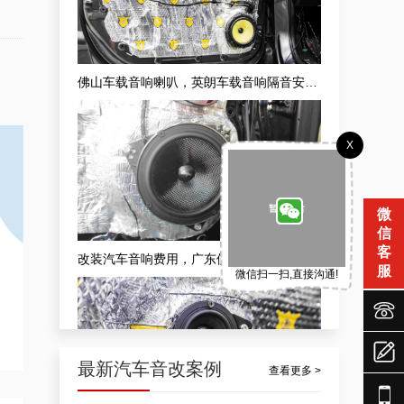
改装汽车音响费用，广东佛山市蒙迪欧无损汽车音响升级案例
X
微
信
客
专业车载音响安装，广东佛山市隔音隔音车载音响安装升级案例
服
微信扫一扫,直接沟通!



最新汽车音改案例
查看更多 >
