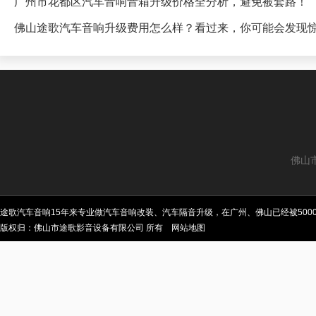
广州市花都区汽车音响音箱升级价格全分析，避免被套路！
佛山途歌汽车音响升级费用怎么样？看过来，你可能会发现
佛山
途歌汽车音响15年来专业做汽车音响改装、汽车隔音升级，在广州、佛山已经被50
版权归：佛山市途歌影音设备有限公司 所有
网站地图