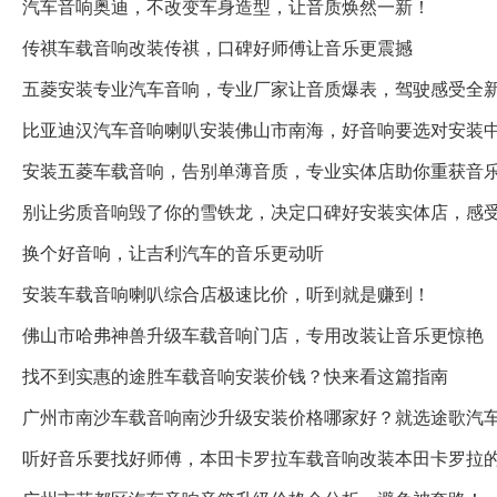
汽车音响奥迪，不改变车身造型，让音质焕然一新！
传祺车载音响改装传祺，口碑好师傅让音乐更震撼
五菱安装专业汽车音响，专业厂家让音质爆表，驾驶感受全
比亚迪汉汽车音响喇叭安装佛山市南海，好音响要选对安装
安装五菱车载音响，告别单薄音质，专业实体店助你重获音
别让劣质音响毁了你的雪铁龙，决定口碑好安装实体店，感
换个好音响，让吉利汽车的音乐更动听
安装车载音响喇叭综合店极速比价，听到就是赚到！
佛山市哈弗神兽升级车载音响门店，专用改装让音乐更惊艳
找不到实惠的途胜车载音响安装价钱？快来看这篇指南
广州市南沙车载音响南沙升级安装价格哪家好？就选途歌汽
听好音乐要找好师傅，本田卡罗拉车载音响改装本田卡罗拉