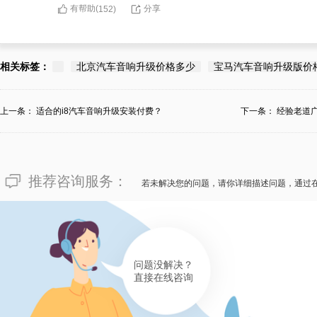
有帮助(
分享
152
)
182****2268
广东广州栾先生有“入门级宝马无
相关标签：
北京汽车音响升级价格多少
宝马汽车音响升级版价
问，建议选途歌汽车音响宝马无
务专业的付费价格，要看服务姿
上一条：
适合的i8汽车音响升级安装付费？
下一条：
经验老道
贴入微，并做到业务专业的和无
广东广州宝马无损汽车音响升级
推荐咨询服务：
若未解决您的问题，请你详细描述问题，通过
有帮助(
分享
152
)
问题没解决？
直接在线咨询