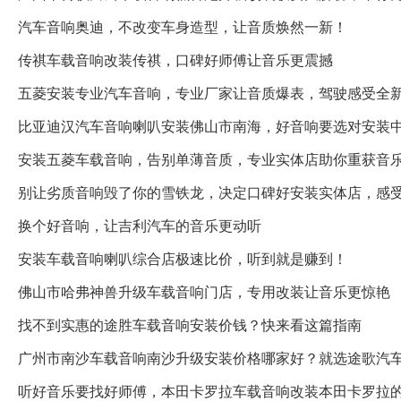
汽车音响奥迪，不改变车身造型，让音质焕然一新！
传祺车载音响改装传祺，口碑好师傅让音乐更震撼
五菱安装专业汽车音响，专业厂家让音质爆表，驾驶感受全
比亚迪汉汽车音响喇叭安装佛山市南海，好音响要选对安装
安装五菱车载音响，告别单薄音质，专业实体店助你重获音
别让劣质音响毁了你的雪铁龙，决定口碑好安装实体店，感
换个好音响，让吉利汽车的音乐更动听
安装车载音响喇叭综合店极速比价，听到就是赚到！
佛山市哈弗神兽升级车载音响门店，专用改装让音乐更惊艳
找不到实惠的途胜车载音响安装价钱？快来看这篇指南
广州市南沙车载音响南沙升级安装价格哪家好？就选途歌汽
听好音乐要找好师傅，本田卡罗拉车载音响改装本田卡罗拉