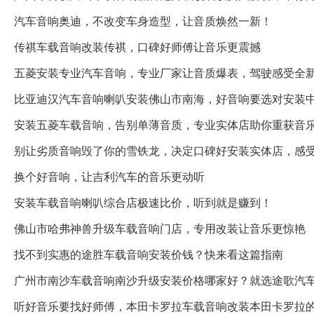
汽车音响奥迪，不改变车身造型，让音质焕然一新！
传祺车载音响改装传祺，口碑好师傅让音乐更震撼
五菱安装专业汽车音响，专业厂家让音质爆表，驾驶感受全
比亚迪汉汽车音响喇叭安装佛山市南海，好音响要选对安装
安装五菱车载音响，告别单薄音质，专业实体店助你重获音
别让劣质音响毁了你的雪铁龙，决定口碑好安装实体店，感
换个好音响，让吉利汽车的音乐更动听
安装车载音响喇叭综合店极速比价，听到就是赚到！
佛山市哈弗神兽升级车载音响门店，专用改装让音乐更惊艳
找不到实惠的途胜车载音响安装价钱？快来看这篇指南
广州市南沙车载音响南沙升级安装价格哪家好？就选途歌汽
听好音乐要找好师傅，本田卡罗拉车载音响改装本田卡罗拉