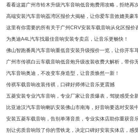
看看这篇广州市铃木升级汽车音响低音炮费用攻略，拒绝再
高端安装汽车音响荔湾区报价大揭秘，让你爱车音效媲美豪
这里有你需要的所有关于广州CRV安装车载音响从化区报价
为奥迪A4L汽车找最佳音响安装专卖店，让音乐更畅快！
佛山智跑番禺汽车音响重低音安装升级报价一览，让你开车
广州市传祺白云车载音响低音炮升级改装收费大解析，带你
汽车音响奥迪，不改变车身造型，让音质焕然一新！
传祺车载音响改装传祺，口碑好师傅让音乐更震撼
五菱安装专业汽车音响，专业厂家让音质爆表，驾驶感受全
比亚迪汉汽车音响喇叭安装佛山市南海，好音响要选对安装
安装五菱车载音响，告别单薄音质，专业实体店助你重获音
别让劣质音响毁了你的雪铁龙，决定口碑好安装实体店，感