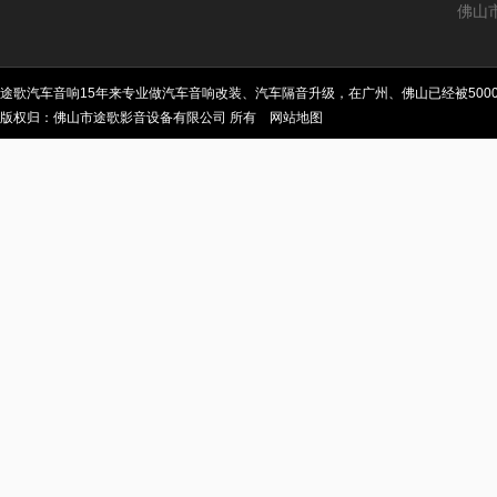
佛山
途歌汽车音响15年来专业做汽车音响改装、汽车隔音升级，在广州、佛山已经被50
版权归：佛山市途歌影音设备有限公司 所有
网站地图