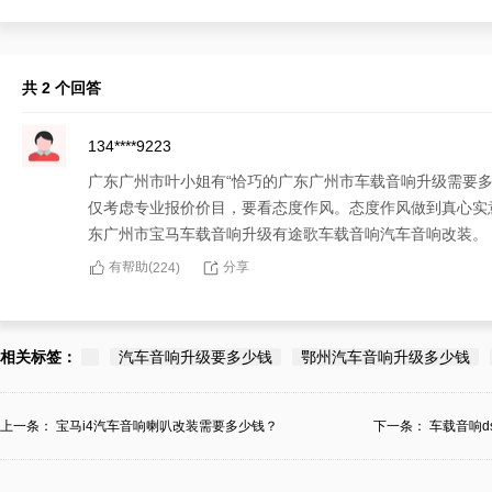
共 2 个回答
134****9223
广东广州市叶小姐有“恰巧的广东广州市车载音响升级需要多
仅考虑专业报价价目，要看态度作风。态度作风做到真心实
东广州市宝马车载音响升级有途歌车载音响汽车音响改装。
有帮助(
分享
224
)
135****2168
广东广州市叶小姐分享：对“恰巧的广东广州市车载音响升级
相关标签：
汽车音响升级要多少钱
鄂州汽车音响升级多少钱
考虑红色宝马的情况，还要根据师傅安排车辆方案来计算。
情招待也是很重要的。如果有广东广州市宝马车载音响升级
上一条：
宝马i4汽车音响喇叭改装需要多少钱？
下一条：
车载音响d
响改装，为宝马客户提供热情招待的态度作风，和恰巧的广
有帮助(
分享
224
)