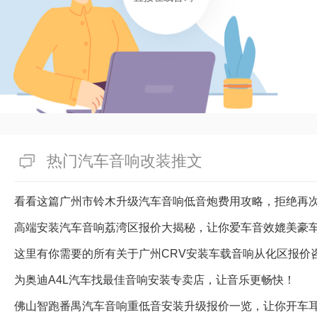
热门汽车音响改装推文
看看这篇广州市铃木升级汽车音响低音炮费用攻略，拒绝再
高端安装汽车音响荔湾区报价大揭秘，让你爱车音效媲美豪
这里有你需要的所有关于广州CRV安装车载音响从化区报价
为奥迪A4L汽车找最佳音响安装专卖店，让音乐更畅快！
佛山智跑番禺汽车音响重低音安装升级报价一览，让你开车