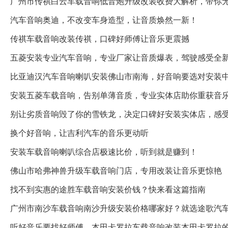
广州市传祺白云车载音响低音炮升级改装收费大解析，带你
汽车音响奥迪，不改变车身造型，让音质焕然一新！
传祺车载音响改装传祺，口碑好师傅让音乐更震撼
五菱安装专业汽车音响，专业厂家让音质爆表，驾驶感受全
比亚迪汉汽车音响喇叭安装佛山市南海，好音响要选对安装
安装五菱车载音响，告别单薄音质，专业实体店助你重获音
别让劣质音响毁了你的雪铁龙，决定口碑好安装实体店，感
换个好音响，让吉利汽车的音乐更动听
安装车载音响喇叭综合店极速比价，听到就是赚到！
佛山市哈弗神兽升级车载音响门店，专用改装让音乐更惊艳
找不到实惠的途胜车载音响安装价钱？快来看这篇指南
广州市南沙车载音响南沙升级安装价格哪家好？就选途歌汽
听好音乐要找好师傅，本田卡罗拉车载音响改装本田卡罗拉