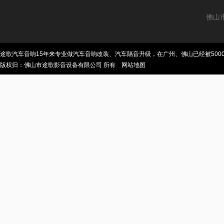
佛山
途歌汽车音响15年来专业做汽车音响改装、汽车隔音升级，在广州、佛山已经被50
版权归：佛山市途歌影音设备有限公司 所有
网站地图