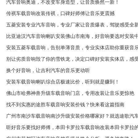
汽车音响奥迪，不改变车身造型，让音质焕然一新！
传祺车载音响改装传祺，口碑好师傅让音乐更震撼
五菱安装专业汽车音响，专业厂家让音质爆表，驾驶感受全
比亚迪汉汽车音响喇叭安装佛山市南海，好音响要选对安装
安装五菱车载音响，告别单薄音质，专业实体店助你重获音
别让劣质音响毁了你的雪铁龙，决定口碑好安装实体店，感
换个好音响，让吉利汽车的音乐更动听
安装车载音响喇叭综合店极速比价，听到就是赚到！
佛山市哈弗神兽升级车载音响门店，专用改装让音乐更惊艳
找不到实惠的途胜车载音响安装价钱？快来看这篇指南
广州市南沙车载音响南沙升级安装价格哪家好？就选途歌汽
听好音乐要找好师傅，本田卡罗拉车载音响改装本田卡罗拉