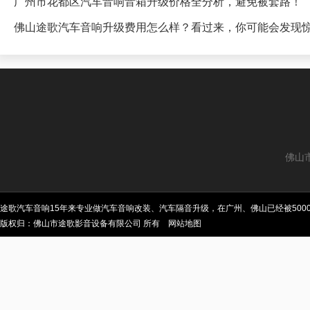
广州市花都区汽车音响音箱升级价格全分析，避免被套路！
佛山途歌汽车音响升级费用怎么样？看过来，你可能会发现
佛山
途歌汽车音响15年来专业做汽车音响改装、汽车隔音升级，在广州、佛山已经被50
版权归：佛山市途歌影音设备有限公司 所有
网站地图