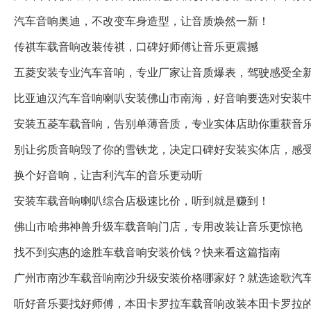
汽车音响奥迪，不改变车身造型，让音质焕然一新！
传祺车载音响改装传祺，口碑好师傅让音乐更震撼
五菱安装专业汽车音响，专业厂家让音质爆表，驾驶感受全
比亚迪汉汽车音响喇叭安装佛山市南海，好音响要选对安装
安装五菱车载音响，告别单薄音质，专业实体店助你重获音
别让劣质音响毁了你的雪铁龙，决定口碑好安装实体店，感
换个好音响，让吉利汽车的音乐更动听
安装车载音响喇叭综合店极速比价，听到就是赚到！
佛山市哈弗神兽升级车载音响门店，专用改装让音乐更惊艳
找不到实惠的途胜车载音响安装价钱？快来看这篇指南
广州市南沙车载音响南沙升级安装价格哪家好？就选途歌汽
听好音乐要找好师傅，本田卡罗拉车载音响改装本田卡罗拉