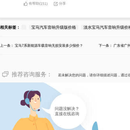
有帮助(
分享
151
)
183****4685
广州邱小姐有“刚刚好的宝马汽
相关标签：
宝马汽车音响升级版价格
淡水宝马汽车音响升级价
问，建议选途歌汽车音响宝马汽
务清晰的价钱价位，要看态度风
上一条：
宝马7系新能源车载音响无损安装多少报价？
下一条：
广东省广
颜悦色，并做到服务清晰的和汽
广州宝马汽车音响喇叭升级有途
推荐咨询服务：
若未解决您的问题，请你详细描述问题，通过
有帮助(
分享
151
)
问题没解决？
直接在线咨询