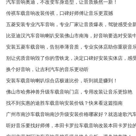
汽车音响奥迪，不改变车身造型，让音质焕然一新！
传祺车载音响改装传祺，口碑好师傅让音乐更震撼
五菱安装专业汽车音响，专业厂家让音质爆表，驾驶感受全
比亚迪汉汽车音响喇叭安装佛山市南海，好音响要选对安装
安装五菱车载音响，告别单薄音质，专业实体店助你重获音
别让劣质音响毁了你的雪铁龙，决定口碑好安装实体店，感
换个好音响，让吉利汽车的音乐更动听
安装车载音响喇叭综合店极速比价，听到就是赚到！
佛山市哈弗神兽升级车载音响门店，专用改装让音乐更惊艳
找不到实惠的途胜车载音响安装价钱？快来看这篇指南
广州市南沙车载音响南沙升级安装价格哪家好？就选途歌汽
听好音乐要找好师傅，本田卡罗拉车载音响改装本田卡罗拉