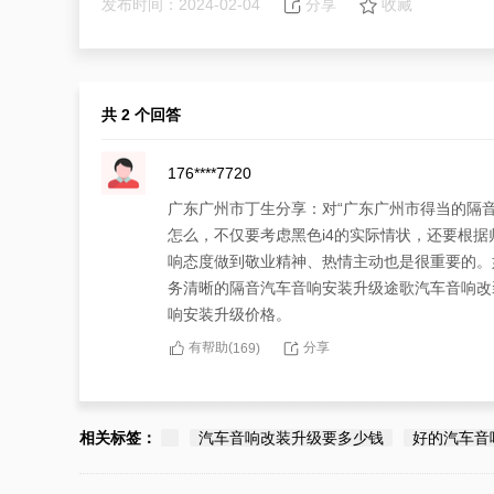
发布时间：2024-02-04
分享
收藏
共 2 个回答
176****7720
广东广州市丁生分享：对“广东广州市得当的隔
怎么，不仅要考虑黑色i4的实际情状，还要根
响态度做到敬业精神、热情主动也是很重要的。
务清晰的隔音汽车音响安装升级途歌汽车音响改
响安装升级价格。
有帮助(
分享
169
)
180****1480
广东广州市丁生有“广东广州市得当的隔音汽车音
相关标签：
汽车音响改装升级要多少钱
好的汽车音
装升级，不能仅考虑业务清晰的费用，要看服务
音响安装升级费用实惠，广东广州市i4隔音汽