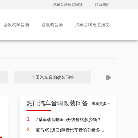
汽车音响改装问答
联系我们
途歌汽车音响
途歌调音师
汽车音响改装推文
丰田汽车音响改装问答
大众汽车音
热门汽车音响改装问答
查看更多 >
1
7系车载音响dsp升级价格多少钱？
客
广州汽车音响改装排行皇冠，广东改装升级汽车音响案例
2
宝马X5(进口)隔音汽车音响升级多少费用？