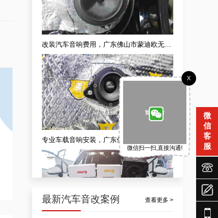
改装汽车音响费用，广东佛山市蒙迪欧无损汽车音响升级案例
X
微
信
客
专业车载音响安装，广东佛山市隔音隔音车载音响安装升级案例
服
微信扫一扫,直接沟通!



最新汽车音改案例
查看更多 >
