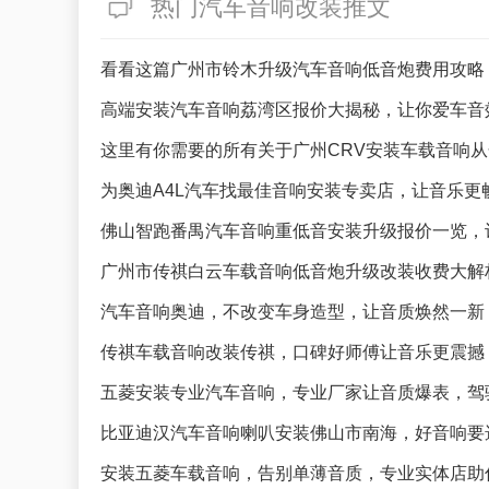
热门汽车音响改装推文
看看这篇广州市铃木升级汽车音响低音炮费用攻略
高端安装汽车音响荔湾区报价大揭秘，让你爱车音
这里有你需要的所有关于广州CRV安装车载音响
为奥迪A4L汽车找最佳音响安装专卖店，让音乐更
佛山智跑番禺汽车音响重低音安装升级报价一览，
广州市传祺白云车载音响低音炮升级改装收费大解
汽车音响奥迪，不改变车身造型，让音质焕然一新
传祺车载音响改装传祺，口碑好师傅让音乐更震撼
五菱安装专业汽车音响，专业厂家让音质爆表，驾
比亚迪汉汽车音响喇叭安装佛山市南海，好音响要
安装五菱车载音响，告别单薄音质，专业实体店助