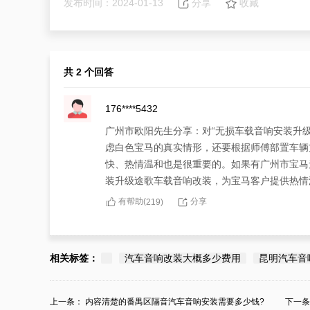
发布时间：2024-01-13
分享
收藏
共 2 个回答
176****5432
广州市欧阳先生分享：对“无损车载音响安装升
虑白色宝马的真实情形，还要根据师傅部置车辆
快、热情温和也是很重要的。如果有广州市宝马
装升级途歌车载音响改装，为宝马客户提供热情
有帮助(
分享
219
)
181****3052
广州市欧阳先生有“无损车载音响安装升级公司
相关标签：
汽车音响改装大概多少费用
昆明汽车音
能仅考虑明确的价钱，要看服务面貌。服务面貌
广州市宝马无损车载音响安装升级有途歌车载音
上一条：
内容清楚的番禺区隔音汽车音响安装需要多少钱?
下一