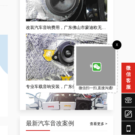
改装汽车音响费用，广东佛山市蒙迪欧无损汽车音响升级案例
X
微
信
客
专业车载音响安装，广东佛山市隔音隔音车载音响安装升级案例
服
微信扫一扫,直接沟通!



最新汽车音改案例
查看更多 >
