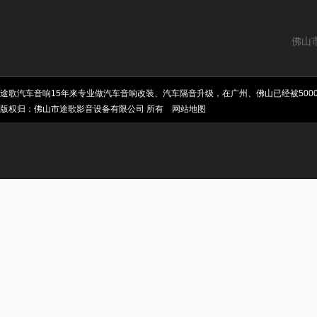
佛山
途歌汽车音响15年来专业做汽车音响改装、汽车隔音升级，在广州、佛山已经被50
版权归：佛山市途歌影音设备有限公司 所有
网站地图