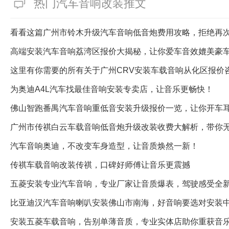
热门汽车音响改装推文
看看这篇广州市铃木升级汽车音响低音炮费用攻略，拒绝再
高端安装汽车音响荔湾区报价大揭秘，让你爱车音效媲美豪
这里有你需要的所有关于广州CRV安装车载音响从化区报价
为奥迪A4L汽车找最佳音响安装专卖店，让音乐更畅快！
佛山智跑番禺汽车音响重低音安装升级报价一览，让你开车
广州市传祺白云车载音响低音炮升级改装收费大解析，带你
汽车音响奥迪，不改变车身造型，让音质焕然一新！
传祺车载音响改装传祺，口碑好师傅让音乐更震撼
五菱安装专业汽车音响，专业厂家让音质爆表，驾驶感受全
比亚迪汉汽车音响喇叭安装佛山市南海，好音响要选对安装
安装五菱车载音响，告别单薄音质，专业实体店助你重获音