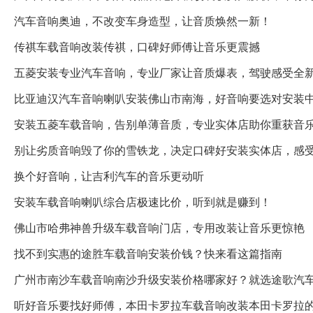
汽车音响奥迪，不改变车身造型，让音质焕然一新！
传祺车载音响改装传祺，口碑好师傅让音乐更震撼
五菱安装专业汽车音响，专业厂家让音质爆表，驾驶感受全
比亚迪汉汽车音响喇叭安装佛山市南海，好音响要选对安装
安装五菱车载音响，告别单薄音质，专业实体店助你重获音
别让劣质音响毁了你的雪铁龙，决定口碑好安装实体店，感
换个好音响，让吉利汽车的音乐更动听
安装车载音响喇叭综合店极速比价，听到就是赚到！
佛山市哈弗神兽升级车载音响门店，专用改装让音乐更惊艳
找不到实惠的途胜车载音响安装价钱？快来看这篇指南
广州市南沙车载音响南沙升级安装价格哪家好？就选途歌汽
听好音乐要找好师傅，本田卡罗拉车载音响改装本田卡罗拉