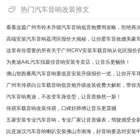
热门汽车音响改装推文
看看这篇广州市铃木升级汽车音响低音炮费用攻略，拒绝再
高端安装汽车音响荔湾区报价大揭秘，让你爱车音效媲美豪
这里有你需要的所有关于广州CRV安装车载音响从化区报价
为奥迪A4L汽车找最佳音响安装专卖店，让音乐更畅快！
佛山智跑番禺汽车音响重低音安装升级报价一览，让你开车
广州市传祺白云车载音响低音炮升级改装收费大解析，带你
汽车音响奥迪，不改变车身造型，让音质焕然一新！
传祺车载音响改装传祺，口碑好师傅让音乐更震撼
五菱安装专业汽车音响，专业厂家让音质爆表，驾驶感受全
比亚迪汉汽车音响喇叭安装佛山市南海，好音响要选对安装