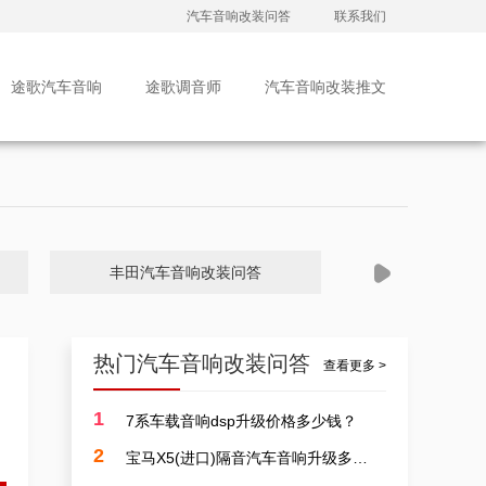
佛山汽车音响改装本田轩逸，广东佛山隔音汽车音响隔音改装升级案例
汽车音响改装问答
联系我们
途歌汽车音响
途歌调音师
汽车音响改装推文
佛山车载音响喇叭，英朗车载音响隔音安装升级案例
丰田汽车音响改装问答
大众汽车音
热门汽车音响改装问答
查看更多 >
1
7系车载音响dsp升级价格多少钱？
改装汽车音响费用，广东佛山市蒙迪欧无损汽车音响升级案例
2
宝马X5(进口)隔音汽车音响升级多少费用？