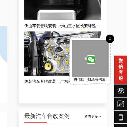
佛山车载音响安装，佛山三水区长安轩逸安装升级隔音车载音响案例
X
微
信
客
服
微信扫一扫,直接沟通!
改装汽车音响改装，广东佛山市发烧级汽车音响无损改装案例



最新汽车音改案例

查看更多 >