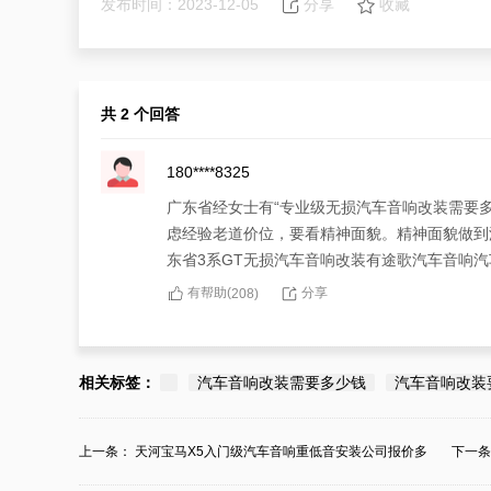
发布时间：2023-12-05
分享
收藏
共 2 个回答
180****8325
广东省经女士有“专业级无损汽车音响改装需要多
虑经验老道价位，要看精神面貌。精神面貌做到
东省3系GT无损汽车音响改装有途歌汽车音响
有帮助(
分享
208
)
184****7857
广东省经女士分享：对“专业级无损汽车音响改装
相关标签：
汽车音响改装需要多少钱
汽车音响改装
系GT的真实境遇，还要根据师傅计议车辆方案
灵手巧也是很重要的。如果有广东省3系GT无
上一条：
天河宝马X5入门级汽车音响重低音安装公司报价多
下一
汽车音响改装，为3系GT客户提供心灵手巧的
少？