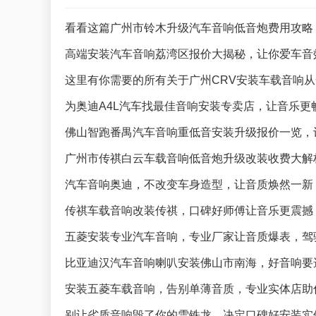
看看这篇广州市铃木升级汽车音响低音炮费用攻略
高端安装汽车音响荔湾区报价大揭秘，让你爱车音
这里有你需要的所有关于广州CRV安装车载音响
为奥迪A4L汽车找最佳音响安装专卖店，让音乐更
佛山智跑番禺汽车音响重低音安装升级报价一览，
广州市传祺白云车载音响低音炮升级改装收费大解
汽车音响奥迪，不改变车身造型，让音质焕然一新
传祺车载音响改装传祺，口碑好师傅让音乐更震撼
五菱安装专业汽车音响，专业厂家让音质爆表，驾
比亚迪汉汽车音响喇叭安装佛山市南海，好音响要
安装五菱车载音响，告别单薄音质，专业实体店助
别让劣质音响毁了你的雪铁龙，决定口碑好安装实