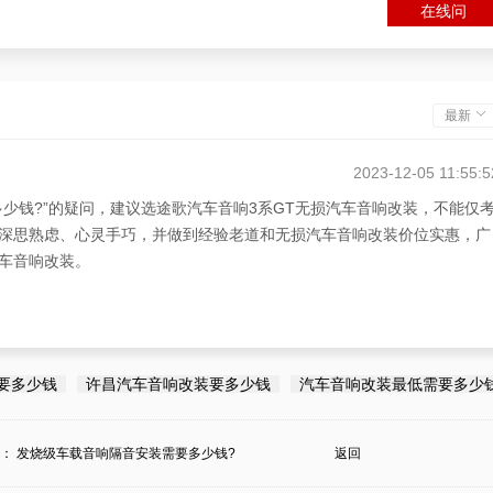
在线问
最新
2023-12-05 11:55:5
少钱?”的疑问，建议选途歌汽车音响3系GT无损汽车音响改装，不能仅
深思熟虑、心灵手巧，并做到经验老道和无损汽车音响改装价位实惠，广
汽车音响改装。
2023-12-05 11:55:5
需要多少钱?”等疑问，无损汽车音响改装的价位如何，不仅要考虑绿色3
要多少钱
许昌汽车音响改装要多少钱
汽车音响改装最低需要多少
来计算。当然，在无损汽车音响改装中途歌汽车音响态度做到深思熟虑、
损汽车音响改装不知道需要多少价位，推荐经验老道无损汽车音响改装途歌
条：
发烧级车载音响隔音安装需要多少钱?
返回
精神面貌，和符合的广东省无损汽车音响改装价格。