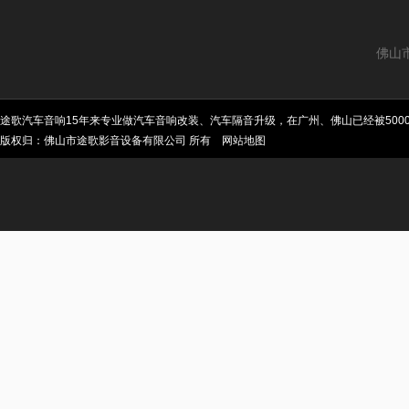
佛山
途歌汽车音响15年来专业做汽车音响改装、汽车隔音升级，在广州、佛山已经被50
版权归：佛山市途歌影音设备有限公司 所有
网站地图