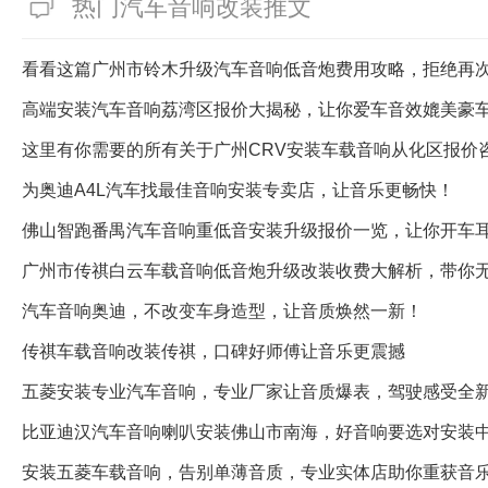
热门汽车音响改装推文
看看这篇广州市铃木升级汽车音响低音炮费用攻略，拒绝再
高端安装汽车音响荔湾区报价大揭秘，让你爱车音效媲美豪
这里有你需要的所有关于广州CRV安装车载音响从化区报价
为奥迪A4L汽车找最佳音响安装专卖店，让音乐更畅快！
佛山智跑番禺汽车音响重低音安装升级报价一览，让你开车
广州市传祺白云车载音响低音炮升级改装收费大解析，带你
汽车音响奥迪，不改变车身造型，让音质焕然一新！
传祺车载音响改装传祺，口碑好师傅让音乐更震撼
五菱安装专业汽车音响，专业厂家让音质爆表，驾驶感受全
比亚迪汉汽车音响喇叭安装佛山市南海，好音响要选对安装
安装五菱车载音响，告别单薄音质，专业实体店助你重获音