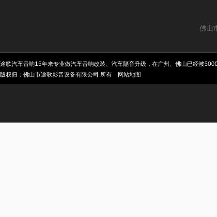
佛山
途歌汽车音响15年来专业做汽车音响改装、汽车隔音升级，在广州、佛山已经被50
版权归：佛山市途歌影音设备有限公司 所有
网站地图