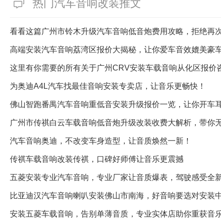
热门汽车音响改装推文
看看这篇广州市铃木升级汽车音响低音炮费用攻略，拒绝再
高端安装汽车音响荔湾区报价大揭秘，让你爱车音效媲美豪
这里有你需要的所有关于广州CRV安装车载音响从化区报价
为奥迪A4L汽车找最佳音响安装专卖店，让音乐更畅快！
佛山智跑番禺汽车音响重低音安装升级报价一览，让你开车
广州市传祺白云车载音响低音炮升级改装收费大解析，带你
汽车音响奥迪，不改变车身造型，让音质焕然一新！
传祺车载音响改装传祺，口碑好师傅让音乐更震撼
五菱安装专业汽车音响，专业厂家让音质爆表，驾驶感受全
比亚迪汉汽车音响喇叭安装佛山市南海，好音响要选对安装
安装五菱车载音响，告别单薄音质，专业实体店助你重获音