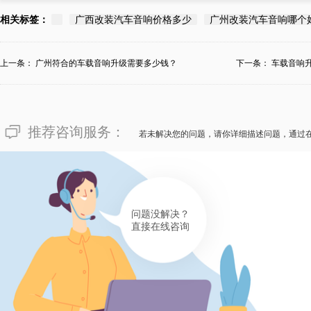
广东广州汪小姐分享：对“广东
相关标签：
广西改装汽车音响价格多少
广州改装汽车音响哪个
价？”等疑问，改装升级无损汽
虑橙色宝马的真实情景，还要根
上一条：
广州符合的车载音响升级需要多少钱？
下一条：
车载音响
然，在改装升级无损汽车音响中
情满满也是很重要的。如果有广
推荐咨询服务：
响不知道需要多少价格费用，推
若未解决您的问题，请你详细描述问题，通过
响途歌汽车音响改装，为宝马客
刚刚好的广东广州改装升级无损
有帮助(
分享
182
)
问题没解决？
直接在线咨询