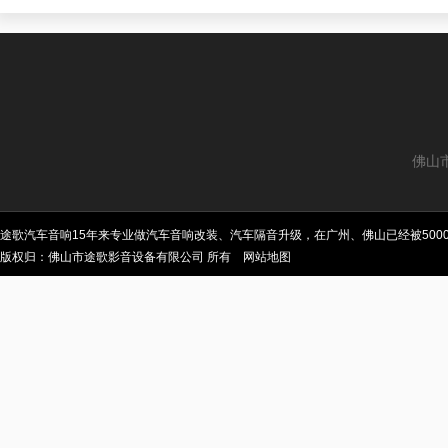
佛山
途歌汽车音响15年来专业做汽车音响改装、汽车隔音升级，在广州、佛山已经被50
版权归：佛山市途歌影音设备有限公司 所有
网站地图